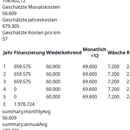
708.402,12
Geschätzte Monatskosten
56.609
Geschätzte Jahreskosten
679.305
Geschätzte Kosten pro km
57
Monatlich
Jahr
Finanzierung
Wiederkehrend
Wäsche
R
×12
1
659.575
60.000
69.600
7.200
2
2
659.575
60.000
69.600
7.200
2
3
659.575
60.000
69.600
7.200
2
4
0
60.000
69.600
7.200
2
5
0
60.000
69.600
7.200
2
Σ
1.978.724
summary.monthlyAvg
56.609
summary.annualAvg