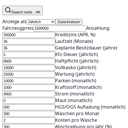
Search tools...
⌘K
Anzeige als
Zurücksetzen
Fahrzeugpreis
Anzahlung
Kreditzins (APR, %)
Laufzeit (Monate)
Geplante Besitzdauer (Jahre)
Kfz‑Steuer (jährlich)
Haftpflicht (jährlich)
Vollkasko (jährlich)
Wartung (jährlich)
Parken (monatlich)
Kraftstoff (monatlich)
Strom (monatlich)
Maut (monatlich)
HGS/OGS Aufladung (monatlich)
Wäschen pro Monat
Kosten pro Wäsche
Abschreibung pro Jahr (%)