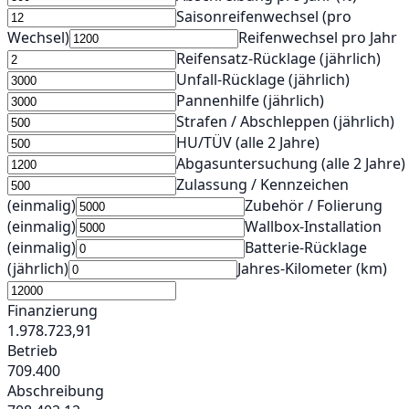
Saisonreifenwechsel (pro
Wechsel)
Reifenwechsel pro Jahr
Reifensatz‑Rücklage (jährlich)
Unfall‑Rücklage (jährlich)
Pannenhilfe (jährlich)
Strafen / Abschleppen (jährlich)
HU/TÜV (alle 2 Jahre)
Abgasuntersuchung (alle 2 Jahre)
Zulassung / Kennzeichen
(einmalig)
Zubehör / Folierung
(einmalig)
Wallbox‑Installation
(einmalig)
Batterie‑Rücklage
(jährlich)
Jahres‑Kilometer (km)
Finanzierung
1.978.723,91
Betrieb
709.400
Abschreibung