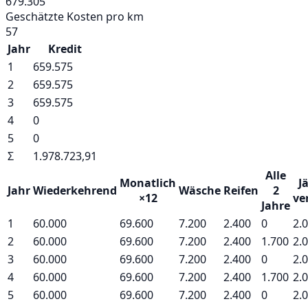
679.305
Geschätzte Kosten pro km
57
Jahr
Kredit
1
659.575
2
659.575
3
659.575
4
0
5
0
Σ
1.978.723,91
Alle
Monatlich
Jä
Jahr
Wiederkehrend
Wäsche
Reifen
2
×12
ver
Jahre
1
60.000
69.600
7.200
2.400
0
2.
2
60.000
69.600
7.200
2.400
1.700
2.
3
60.000
69.600
7.200
2.400
0
2.
4
60.000
69.600
7.200
2.400
1.700
2.
5
60.000
69.600
7.200
2.400
0
2.