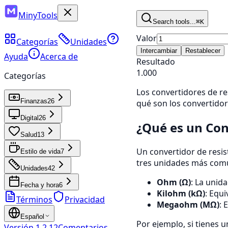
MinyTools
Search tools...
⌘K
Valor
Categorías
Unidades
Intercambiar
Restablecer
Ayuda
Acerca de
Resultado
1.000
Categorías
Los convertidores de res
Finanzas
26
qué son los convertidor
Digital
26
¿Qué es un Con
Salud
13
Un convertidor de resis
Estilo de vida
7
tres unidades más comu
Unidades
42
Ohm (Ω)
: La unida
Fecha y hora
6
Kilohm (kΩ)
: Equi
Términos
Privacidad
Megaohm (MΩ)
: 
Español
Por ejemplo, si tienes 
Versión
1.2.12
Comentarios