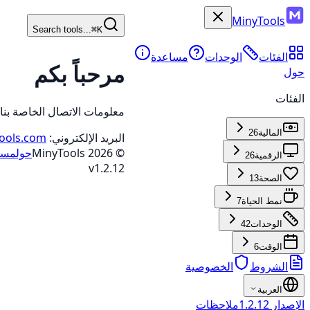
MinyTools
Search tools...
⌘K
الفئات
الوحدات
مساعدة
مرحباً بكم
حول
الفئات
معلومات الاتصال الخاصة بنا
المالية
26
البريد الإلكتروني:
ools.com
©
2026
MinyTools
حول
مسا
الرقمية
26
v
1.2.12
الصحة
13
نمط الحياة
7
الوحدات
42
الوقت
6
الشروط
الخصوصية
العربية
الإصدار
1.2.12
ملاحظات