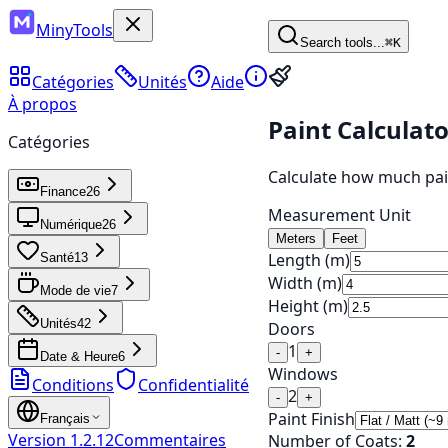
MinyTools
Search tools...
⌘K
Catégories
Unités
Aide
À propos
Paint Calculato
Catégories
Calculate how much pai
Finance
26
Measurement Unit
Numérique
26
Meters
Feet
Length (m)
Santé
13
Width (m)
Mode de vie
7
Height (m)
Unités
42
Doors
1
-
+
Date & Heure
6
Windows
Conditions
Confidentialité
2
-
+
Paint Finish
Français
Version
1.2.12
Commentaires
Number of Coats:
2