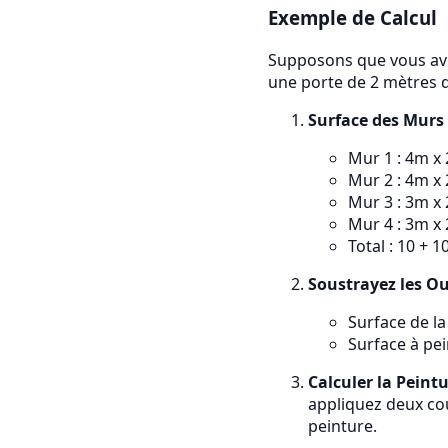
Exemple de Calcul
Supposons que vous avez
une porte de 2 mètres d
Surface des Murs
Mur 1 : 4m x
Mur 2 : 4m x
Mur 3 : 3m x
Mur 4 : 3m x
Total : 10 + 1
Soustrayez les O
Surface de l
Surface à pe
Calculer la Peint
appliquez deux cou
peinture.