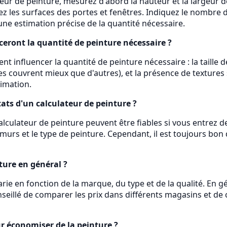
teur de peinture, mesurez d'abord la hauteur et la largeur de
z les surfaces des portes et fenêtres. Indiquez le nombre 
une estimation précise de la quantité nécessaire.
ceront la quantité de peinture nécessaire ?
nt influencer la quantité de peinture nécessaire : la taille 
ines couvrent mieux que d'autres), et la présence de texture
timation.
ltats d'un calculateur de peinture ?
 calculateur de peinture peuvent être fiables si vous entrez
 murs et le type de peinture. Cependant, il est toujours bo
ture en général ?
arie en fonction de la marque, du type et de la qualité. En 
conseillé de comparer les prix dans différents magasins et d
ur économiser de la peinture ?