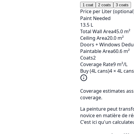
1
coat
2
coat
s
3
coat
s
Price per Liter (optional
Paint Needed
13.5
L
Total Wall Area
45.0 m²
Ceiling Area
20.0 m²
Doors + Windows Dedu
Paintable Area
60.6 m²
Coats
2
Coverage Rate
9 m²/L
Buy (4L cans)
4
× 4L cans
Coverage estimates ass
coverage.
La peinture peut transf
novice en matière de rén
C'est ici qu'un calculat